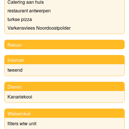
Catering aan huis
restaurant antwerpen
turkse pizza
Varkensvlees Noordoostpolder
Natuur
Internet
tweend
Dieren
Kanariekooi
Webwinkel
filters wtw unit